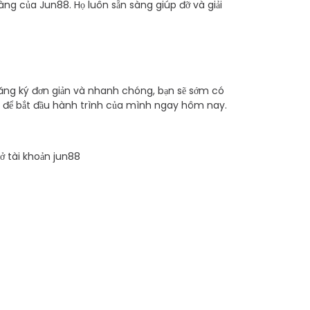
hàng của Jun88. Họ luôn sẵn sàng giúp đỡ và giải
h đăng ký đơn giản và nhanh chóng, bạn sẽ sớm có
để bắt đầu hành trình của mình ngay hôm nay.
ở tài khoản jun88