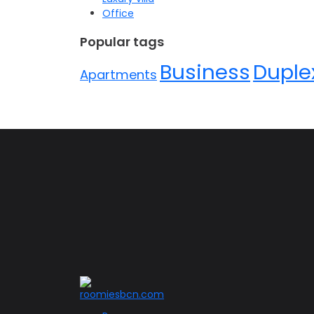
Office
Popular tags
Business
Duple
Apartments