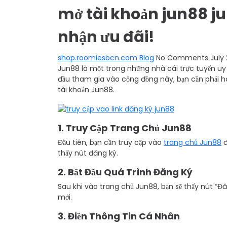
mở tài khoản jun88 ju
nhận ưu đãi!
shop.roomiesbcn.com
Blog
No Comments
July 
Jun88 là một trong những nhà cái trực tuyến uy t
đầu tham gia vào cộng đồng này, bạn cần phải h
tài khoản Jun88.
1. Truy Cập Trang Chủ Jun88
Đầu tiên, bạn cần truy cập vào
trang chủ Jun88
đ
thấy nút đăng ký.
2. Bắt Đầu Quá Trình Đăng Ký
Sau khi vào trang chủ Jun88, bạn sẽ thấy nút “Đ
mới.
3. Điền Thông Tin Cá Nhân