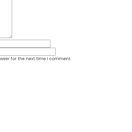
owser for the next time I comment.