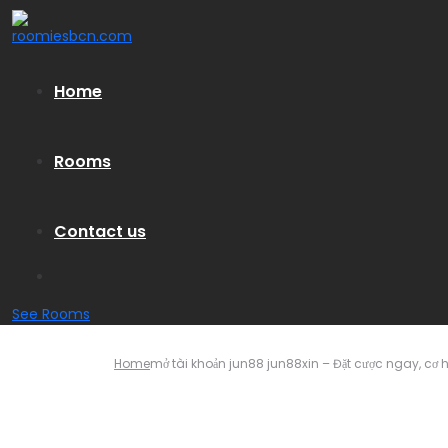
Home
Rooms
Contact us
See Rooms
Home
mở tài khoản jun88 jun88xin – Đặt cược ngay, cơ h