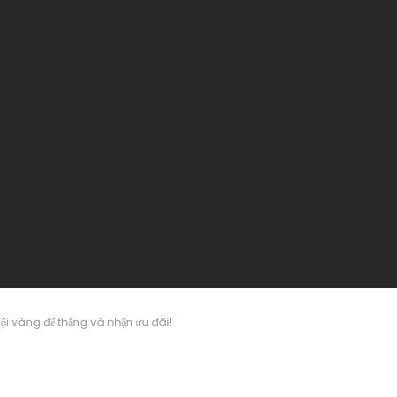
ội vàng để thắng và nhận ưu đãi!