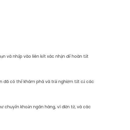
bạn và nhấp vào liên kết xác nhận để hoàn tất
ạn đã có thể khám phá và trải nghiệm tất cả các
hư chuyển khoản ngân hàng, ví điện tử, và các