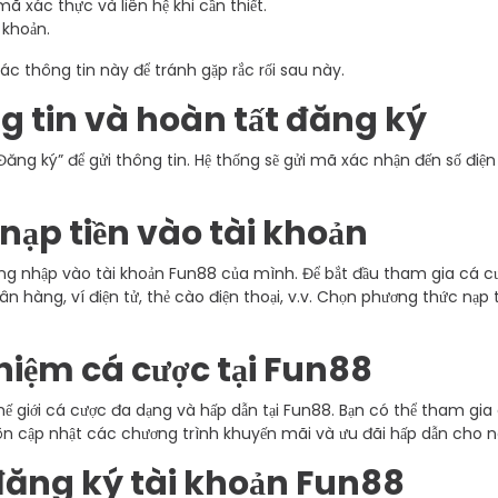
mã xác thực và liên hệ khi cần thiết.
 khoản.
c thông tin này để tránh gặp rắc rối sau này.
g tin và hoàn tất đăng ký
“Đăng ký” để gửi thông tin. Hệ thống sẽ gửi mã xác nhận đến số đi
nạp tiền vào tài khoản
ng nhập vào tài khoản Fun88 của mình. Để bắt đầu tham gia cá cượ
 hàng, ví điện tử, thẻ cào điện thoại, v.v. Chọn phương thức nạp
ghiệm cá cược tại Fun88
 thế giới cá cược đa dạng và hấp dẫn tại Fun88. Bạn có thể tham gi
 luôn cập nhật các chương trình khuyến mãi và ưu đãi hấp dẫn cho n
đăng ký tài khoản Fun88