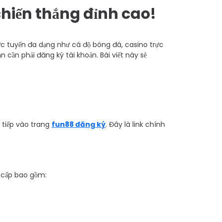
hiến thắng đỉnh cao!
ực tuyến đa dạng như cá độ bóng đá, casino trực
n cần phải đăng ký tài khoản. Bài viết này sẽ
c tiếp vào trang
fun88 đăng ký
. Đây là link chính
g cấp bao gồm: