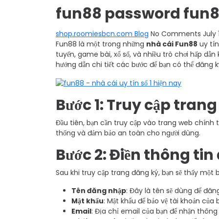
fun88 password fun88
shop.roomiesbcn.com
Blog
No Comments
July 
Fun88 là một trong những
nhà cái Fun88
uy tín
tuyến, game bài, xổ số, và nhiều trò chơi hấp dẫn 
hướng dẫn chi tiết các bước để bạn có thể đăn
Bước 1: Truy cập tran
Đầu tiên, bạn cần truy cập vào trang web chính t
thống và đảm bảo an toàn cho người dùng.
Bước 2: Điền thông ti
Sau khi truy cập trang đăng ký, bạn sẽ thấy một
Tên đăng nhập
: Đây là tên sẽ dùng để đăn
Mật khẩu
: Mật khẩu để bảo vệ tài khoản của 
Email
: Địa chỉ email của bạn để nhận thông