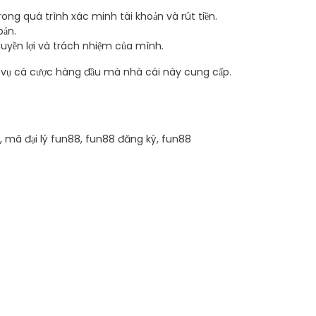
ong quá trình xác minh tài khoản và rút tiền.
oản.
quyền lợi và trách nhiệm của mình.
ch vụ cá cược hàng đầu mà nhà cái này cung cấp.
, mã đại lý fun88, fun88 đăng ký, fun88