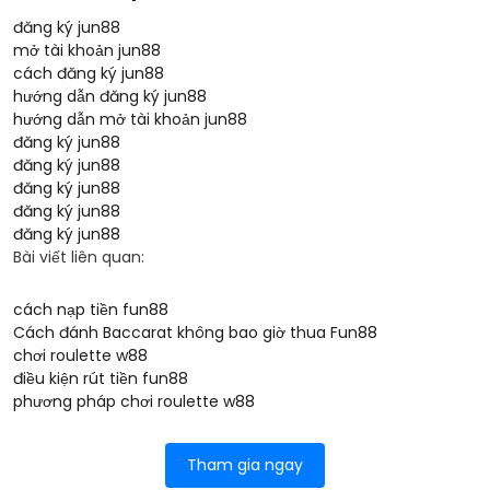
đăng ký jun88
mở tài khoản jun88
cách đăng ký jun88
hướng dẫn đăng ký jun88
hướng dẫn mở tài khoản jun88
đăng ký jun88
đăng ký jun88
đăng ký jun88
đăng ký jun88
đăng ký jun88
Bài viết liên quan:
cách nạp tiền fun88
Cách đánh Baccarat không bao giờ thua Fun88
chơi roulette w88
điều kiện rút tiền fun88
phương pháp chơi roulette w88
Tham gia ngay