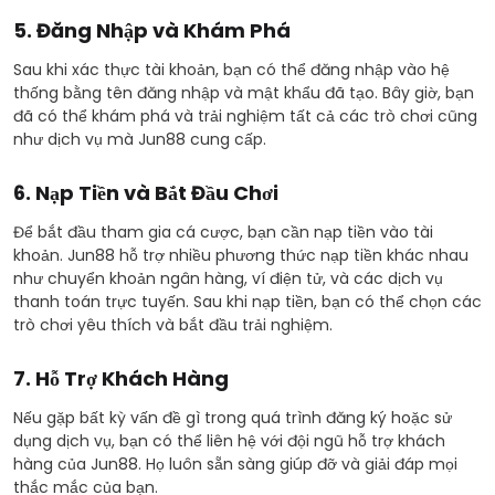
5. Đăng Nhập và Khám Phá
Sau khi xác thực tài khoản, bạn có thể đăng nhập vào hệ
thống bằng tên đăng nhập và mật khẩu đã tạo. Bây giờ, bạn
đã có thể khám phá và trải nghiệm tất cả các trò chơi cũng
như dịch vụ mà Jun88 cung cấp.
6. Nạp Tiền và Bắt Đầu Chơi
Để bắt đầu tham gia cá cược, bạn cần nạp tiền vào tài
khoản. Jun88 hỗ trợ nhiều phương thức nạp tiền khác nhau
như chuyển khoản ngân hàng, ví điện tử, và các dịch vụ
thanh toán trực tuyến. Sau khi nạp tiền, bạn có thể chọn các
trò chơi yêu thích và bắt đầu trải nghiệm.
7. Hỗ Trợ Khách Hàng
Nếu gặp bất kỳ vấn đề gì trong quá trình đăng ký hoặc sử
dụng dịch vụ, bạn có thể liên hệ với đội ngũ hỗ trợ khách
hàng của Jun88. Họ luôn sẵn sàng giúp đỡ và giải đáp mọi
thắc mắc của bạn.